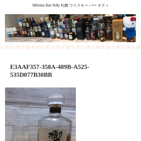
Whisky Bar Kitty 札幌 ウイスキー バー キティ
E3AAF357-358A-489B-A525-
535D077B30BB