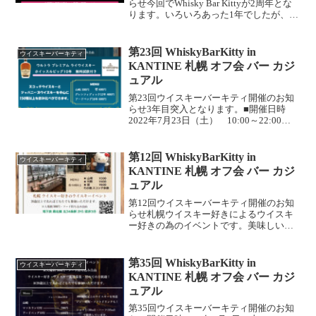
らせ今回でWhisky Bar Kittyが2周年とな
ります。いろいろあった1年でしたが、皆
様の支えで月1回ペースですが開催できて
いる事をうれしく思っております。■開催
日時 2022年6月25日（土） ...
第23回 WhiskyBarKitty in
ウイスキーバーキティ
KANTINE 札幌 オフ会 バー カジ
ュアル
第23回ウイスキーバーキティ開催のお知
らせ3年目突入となります。■開催日時
2022年7月23日（土） 10:00～22:00
(LO21:30)■場所 北34条駅から徒歩3分
北海道札幌市北区北33条西2丁目1-15
KANTINE 4階...
第12回 WhiskyBarKitty in
ウイスキーバーキティ
KANTINE 札幌 オフ会 バー カジ
ュアル
第12回ウイスキーバーキティ開催のお知
らせ札幌ウイスキー好きによるウイスキ
ー好きの為のイベントです。美味しいウ
イスキーが飲みたい人ウイスキー友達が
欲しい人ウイスキーの情報交換したい人■
開催日時 2021年8月20日（金） 16:00
第35回 WhiskyBarKitty in
ウイスキーバーキティ
～23:...
KANTINE 札幌 オフ会 バー カジ
ュアル
第35回ウイスキーバーキティ開催のお知