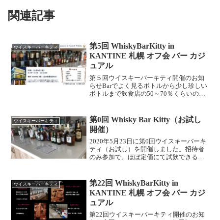
関連記事
第5回 WhiskyBarKitty in
ウイスキーバーキティ
KANTINE 札幌 オフ会 バー カジ
ュアル
第５回ウイスキーバーキティ開催のお知
らせBarでよく見るボトルから少し珍しい
ボトルまで飲食店の50～70％くらいの価
格でお手頃にお楽しみいただけます。ウ
イスキー初心者の方から飲み慣れている
方まで、お気軽にお越し下さい。■開催日
第0回 Whisky Bar Kitty（お試し
ウイスキーバーキティ
時 2020年...
開催）
2020年5月23日に第0回ウイスキーバーキ
ティ（お試し）を開催しました。招待者
のみ参加で、ほぼ定価にて試飲できるよ
うに企画ウイスキーの本数も30本ちょっ
とくらいで『山崎12年』あたりを定価く
らいで飲めるようにしたかった。一般の
第22回 WhiskyBarKitty in
ウイスキーバーキティ
方に提供する...
KANTINE 札幌 オフ会 バー カジ
ュアル
第22回ウイスキーバーキティ開催のお知