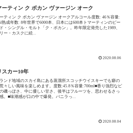
マーティン ク ボカン ヴァージン オーク
ーティン ク ボカン ヴァージン オークアルコール度数: 46％容量:
0ml熟成年数: 8年世界で6000本、日本には600本トマーティンのピー
ド・シングル・モルト「ク・ボカン」。昨年限定発売した1989、
リー・カスクに続...
2020.08.06
リスカー10年
ランド地域のスカイ島にある蒸溜所スコッチウイスキーでも癖の
荒々しい風味を楽しめます。度数:45.8％容量:700ml■香り強烈なピ
の磯っぽさ、中に優しい甘さ、後半はフルーツを、思わせるさっ
感。■味潮感が口の中で爆発。バニラっ...
2020.08.04