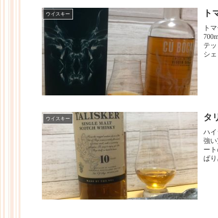
ト
ウイスキー
トマ
70
テッ
シェ
タ
ウイスキー
ハイ
強い
ート
ぱり