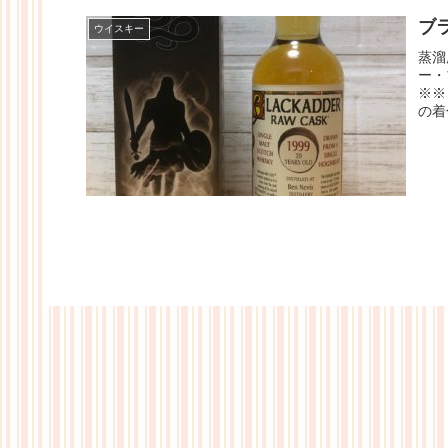
ブラ
ウイスキー
蒸溜
ー・
※※
の着