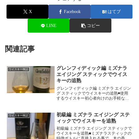
X
Facebook
はてブ
LINE
コピー
関連記事
グレンフィディック編 ミズナラ
ウイスキー検証
エイジング スティックでウイス
キーの追熟
グレンフィディック編 ミズナラ エイジン
グ スティックでウイスキーの追熟◾️使用
するウイスキー初心者向けのお手軽なス
コッチウイスキーのグレンフィディック
12年を使用します。レジェンダリースコ
ットよりも元の味がしっかりしていて癖
初級編 ミズナラ エイジング ステ
ウイスキー検証
が少ないウイス...
ィックでウイスキーを追熟
初級編 ミズナラ エイジング スティックで
ウイスキーを追熟■ミズナラスティックの
特徴ボトルに直接入れる事で、木の香り