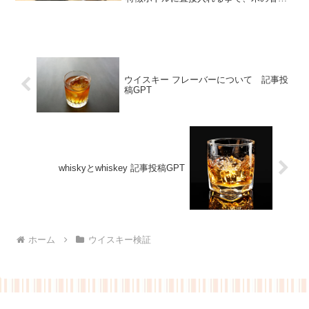
や味の成分が溶け出す事で、熟成したウ
イスキーを手軽に楽しむ事が出来ます。
※今回は新潟モノづくりNiiMoさんのミ
ズナラスティ...
ウイスキー フレーバーについて 記事投
稿GPT
whiskyとwhiskey 記事投稿GPT
ホーム
ウイスキー検証